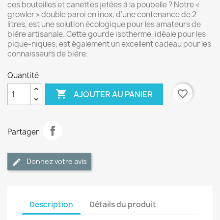
ces bouteilles et canettes jetées à la poubelle ? Notre «
growler » double paroi en inox, d’une contenance de 2
litres, est une solution écologique pour les amateurs de
bière artisanale. Cette gourde isotherme, idéale pour les
pique-niques, est également un excellent cadeau pour les
connaisseurs de bière.
Quantité

favorite_border
AJOUTER AU PANIER
Partager
Donnez votre avis
Description
Détails du produit