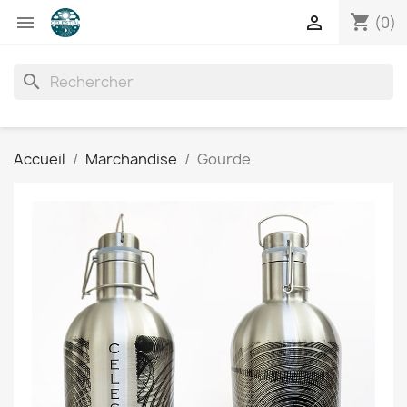
shopping_cart


(0)
search
Accueil
Marchandise
Gourde