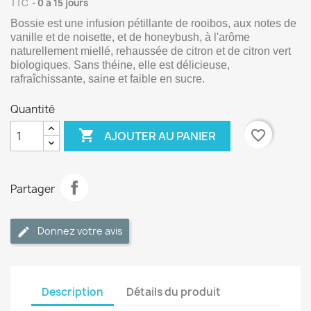
TTC
0 à 15 jours
Bossie est une infusion pétillante de rooibos, aux notes de
vanille et de noisette, et de honeybush, à l'arôme
naturellement miellé, rehaussée de citron et de citron vert
biologiques. Sans théine, elle est délicieuse,
rafraîchissante, saine et faible en sucre.
Quantité

favorite_border
AJOUTER AU PANIER
Partager
Donnez votre avis
Description
Détails du produit