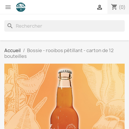
shopping_cart


(0)
search
Accueil
Bossie - rooibos pétillant - carton de 12
bouteilles